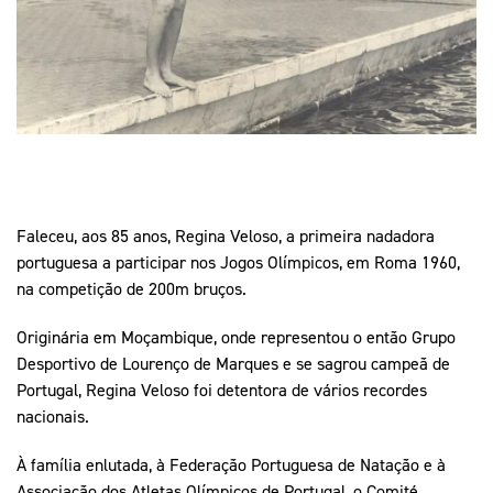
Mais Desporto
Marketing
Educação Olímpi
Arquivo Histórico
Equipa Portugal
Media
Educação Olímpica
Eq
Documentos
Equipa Portugal
Contactos
Mais Desporto
Faleceu, aos 85 anos, Regina Veloso, a primeira nadadora
Arquivo Histórico
portuguesa a participar nos Jogos Olímpicos, em Roma 1960,
Educação Olímpica
na competição de 200m bruços.
Equipa Portugal
Originária em Moçambique, onde representou o então Grupo
Desportivo de Lourenço de Marques e se sagrou campeã de
Portugal, Regina Veloso foi detentora de vários recordes
nacionais.
À família enlutada, à Federação Portuguesa de Natação e à
Associação dos Atletas Olímpicos de Portugal, o Comité