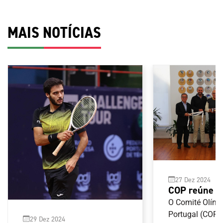
MAIS NOTÍCIAS
27 Dez 2024
COP reúne 
Federação P
O Comité Olímp
de Futebol 
Portugal (COP) 
29 Dez 2024