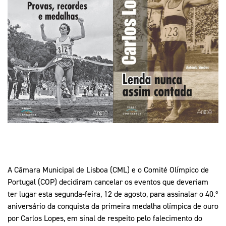
Mais Desporto
Marketing
Educação Olímpi
Arquivo Histórico
Equipa Portugal
Media
Educação Olímpica
Eq
Documentos
Equipa Portugal
Contactos
Mais Desporto
Arquivo Histórico
Educação Olímpica
Equipa Portugal
A Câmara Municipal de Lisboa (CML) e o Comité Olímpico de
Portugal (COP) decidiram cancelar os eventos que deveriam
ter lugar esta segunda-feira, 12 de agosto, para assinalar o 40.º
aniversário da conquista da primeira medalha olímpica de ouro
por Carlos Lopes, em sinal de respeito pelo falecimento do