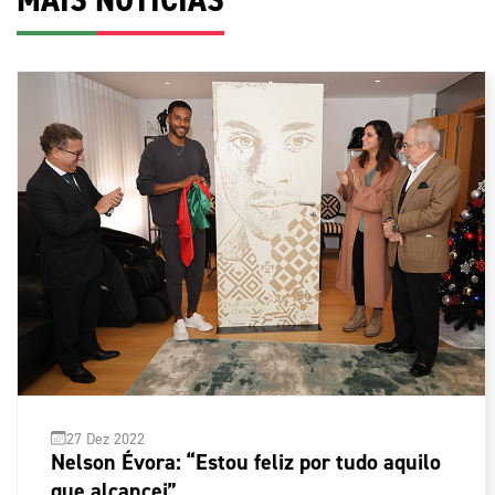
27 Dez 2022
Nelson Évora: “Estou feliz por tudo aquilo
que alcancei”