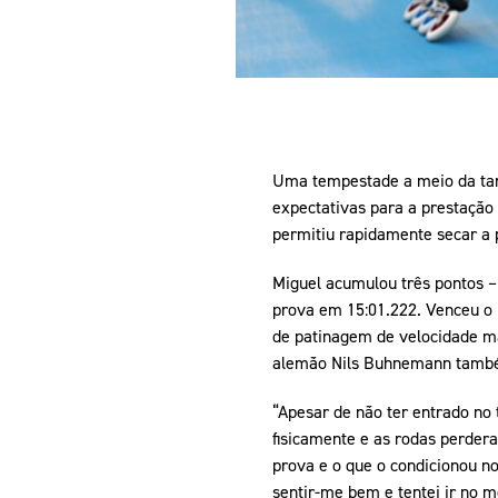
Uma tempestade a meio da tar
expectativas para a prestaçã
permitiu rapidamente secar a 
Miguel acumulou três pontos –
prova em 15:01.222. Venceu o
de patinagem de velocidade mass
alemão Nils Buhnemann também
“Apesar de não ter entrado no 
fisicamente e as rodas perdera
prova e o que o condicionou no
sentir-me bem e tentei ir no 