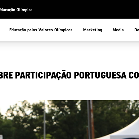
Educação Olímpica
Do
Educação pelos Valores Olímpicos
Marketing
Media
 Desportiva
Educação pelos Valores Olímpicos
BRE PARTICIPAÇÃO PORTUGUESA CO
pios
mpica
ducação Olímpica
cas
letas
sportiva
a Olímpico
COP
ca de Portugal
ência e Conhecimento
Atletas
tegridade
Federaçõe
stentabilidade
Participaç