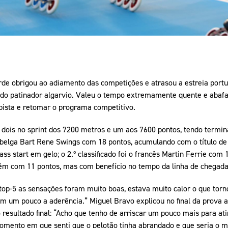
de obrigou ao adiamento das competições e atrasou a estreia port
o do patinador algarvio. Valeu o tempo extremamente quente e aba
pista e retomar o programa competitivo.
 dois no sprint dos 7200 metros e um aos 7600 pontos, tendo termin
 belga Bart Rene Swings com 18 pontos, acumulando com o título d
 start em gelo; o 2.º classificado foi o francês Martin Ferrie com 1
 com 11 pontos, mas com benefício no tempo da linha de chegada
top-5 as sensações foram muito boas, estava muito calor o que torno
m um pouco a aderência.” Miguel Bravo explicou no final da prova a
 resultado final: “Acho que tenho de arriscar um pouco mais para atin
momento em que senti que o pelotão tinha abrandado e que seria o 