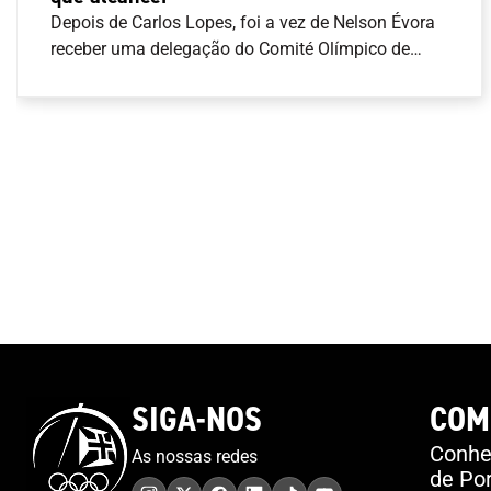
Depois de Carlos Lopes, foi a vez de Nelson Évora
receber uma delegação do Comité Olímpico de
Portugal (COP) para receber a obra artística de
homenagem a cada um dos campeões Olímpicos
de Portugal. “É um ato singelo, é um ato simples,
mas cheio de significado”, disse José Manuel
Constantino, Presidente do COP. “Queremos
testemunhar-te o agradecimento do COP e o
agradecimento de Portugal daquilo que é o teu
valor desportivo, do que conseguiste em termos
pessoais e sobretudo para o desporto
nacional”.Junto de alguma família e amigos,
Nelson Évora recordou o início do seu percurso
Olímpico, com a presença no Festival Olímpico da
Juventude Europeia em 2001, a que se seguiram
SIGA-NOS
COM
os Jogos Olímpicos de 2004, 2008, 2016 e 2020.
“Sabemos que podemos lá chegar, mas achamos
Conheç
As nossas redes
sempre que é um sonho, porque muitos sonham.
de Por