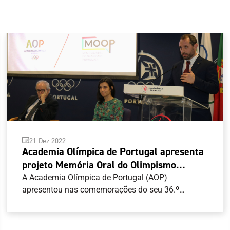
21 Dez 2022
Academia Olímpica de Portugal apresenta
projeto Memória Oral do Olimpismo
Português em dia de aniversário
A Academia Olímpica de Portugal (AOP)
apresentou nas comemorações do seu 36.º
aniversário o projeto Memória Oral do Olimpismo
Português (MOOP), a disponibilizar num site
constituído por um acervo de entrevistas com o