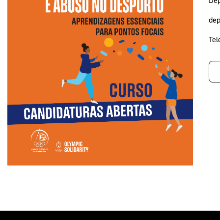
dep
Tel