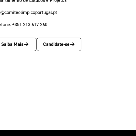
@comiteolimpicoportugal.pt
efone: +351 213 617 260
Saiba Mais
Candidate-se