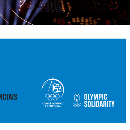
pelos Valores Olímpicos
os