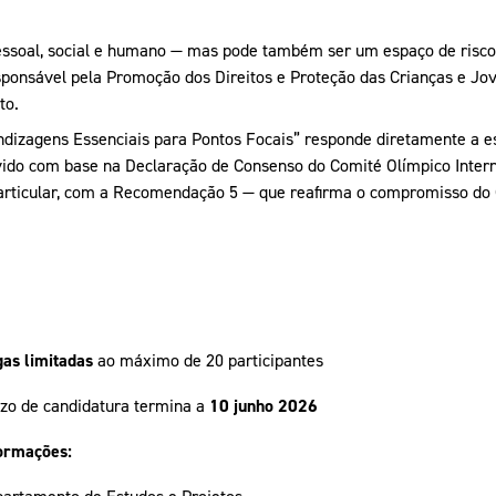
essoal, social e humano — mas pode também ser um espaço de risco.
onsável pela Promoção dos Direitos e Proteção das Crianças e Jov
to.
ndizagens Essenciais para Pontos Focais” responde diretamente a es
vido com base na Declaração de Consenso do Comité Olímpico Interna
rticular, com a Recomendação 5 — que reafirma o compromisso do C
as limitadas
ao máximo de 20 participantes
zo de candidatura termina a
10 junho 2026
ormações:
artamento de Estudos e Projetos