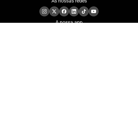
As nossas redes
A nossa app
COMPROMISSO. EXCELÊNCIA.
Conheça as iniciativas e
os momentos que
refletem o papel de
Portugal no contexto
olímpico internacional.
Aderir à nossa newsletter