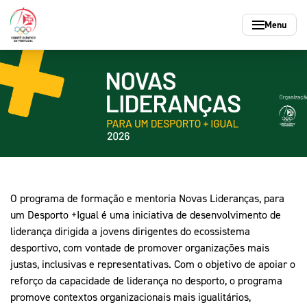
Menu
Marketing
Media
Federações
Atletas
COP
Participação Desportiva
Educação pel
Marketing Olímpico
Notícias
Federações Olímpicas
Atletas Olímpicos
Missão e princípios
Preparação Olímpica
Educação Olímpi
Marca Olímpica
Redes Sociais
Federações Não Olímpicas
Informações para Atletas
Organização
Participação Desportiva
Dia Olímpico
COP
Parceiros Olímpicos
Revista Olimpo
Carta do atleta
História Olímpica de Portu
Ciência e Conhe
O programa de formação e mentoria Novas Lideranças, para
Mais Desporto
Mais Desporto
Atletas
um Desporto +Igual é uma iniciativa de desenvolvimento de
Produtos e Serviços
Fotografias
Integridade
Arquivo Histórico
Arquivo Histórico
liderança dirigida a jovens dirigentes do ecossistema
Mais Desporto
Mais Desporto
Federações
Vídeos
Sustentabilidade
desportivo, com vontade de promover organizações mais
Educação Olímpica
Educação Olímpica
Arquivo Histórico
Arquivo Histórico
Mais Desporto
Participação Desportiva
justas, inclusivas e representativas. Com o objetivo de apoiar o
Informações aos Media
Educação Olímpica
Educação Olímpica
Arquivo Histórico
reforço da capacidade de liderança no desporto, o programa
Equipa Portugal
Equipa Portugal
Mais Desporto
Educação pelos Valores Olímpicos
promove contextos organizacionais mais igualitários,
Educação Olímpica
Arquivo Históric
Equipa Portugal
Equipa Portugal