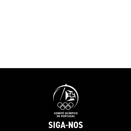
apoio. Quan
Diogo Cancela, Djibrilo Iafa e
fazemos um 
Sandro Baessa.Presentes no
só de pensa
evento estiveram os presidentes
Portugal a 
do COP, Fernando Gomes, do
dar o nosso 
CPP, José Manuel Lourenço, da
seja históric
TAP, Carlos Oliveira, o secretário
Nascimento 
de Estado do Desporto, Pedro
a Equipa Por
Dias, e o ministro das
e concentrou
Infraestruturas e Habitação,
objetivo Par
Miguel Pinto Luz, que
apoio é fun
destacaram a importância da
atletas port
parceria entretanto
saber que p
formalizada.“Esta é uma
a nossa cas
iniciativa baseada numa visão
valia poder e
estratégica partilhada, na qual
representar 
unimos forças para dar
modalidade
melhores condições aos nossos
SIGA-NOS
Paris. Até l
atletas e treinadores, para