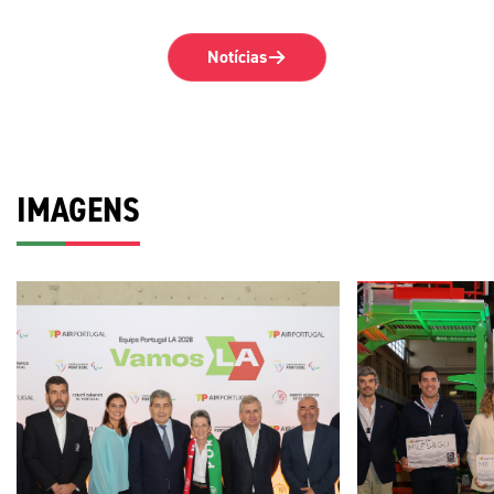
tem particul
companhia aérea oficial da
que concede
Equipa Portugal e Parceiro
necessidades
Notícias
Olímpico até aos Jogos
Missão de P
Olímpicos e Paralímpicos de
Olímpicos Pa
Los Angeles 2028.O protocolo
permite ter o
assinado entre as três
Parceira Ol
organizações abrange todo o
Constantino,
ciclo olímpico, incluindo o
IMAGENS
sublinhou a 
transporte da comitiva
tem a parcer
portuguesa para os Jogos de
transportado
2028, bem como para provas de
“Esta relaçã
qualificação, estágios e missões
estabelecem
internacionais de
aos Jogos O
preparação.Sob o mote “Vamos
2024, que t
LA”, esta parceria, explica a TAP,
circunstânci
simboliza o compromisso
um país com
partilhado de levar mais alto o
presença de 
nome de Portugal. O “Vamos”
longo de vár
expressa o apoio coletivo de