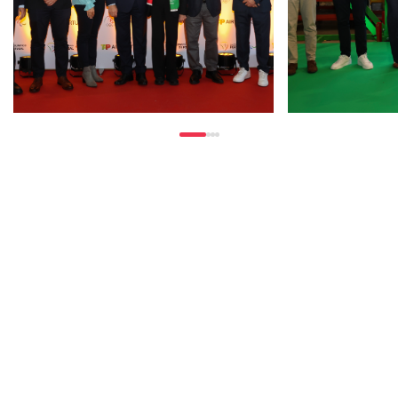
para nós um 
todos os portugueses aos
significado.
atletas, e o “LA” remete ao
publicamente
destino dos próximos Jogos
que a TAP ev
Olímpicos, Los Angeles.Durante
parceria co
a cerimónia de assinatura, foi
de Portugal.
feita a entrega de cartões TAP
evento apres
Miles&Go Gold e Silver aos
Ricardo Pere
atletas portugueses
também os a
medalhados nos Jogos
Portugal, Lil
Olímpicos e Paralímpicos de
Miguel Nasc
Paris 2024, num gesto
Gustavo Ribe
simbólico de reconhecimento e
(Skateboardi
incentivo ao mérito desportivo
mostrou a su
nacional. Foram atribuídos
parceria TA
cartões “gold” a Iúri Leitão, Rui
melhor” par
Oliveira, Cristiana Gonçalves e
Olímpicos. “É
Miguel Monteiro, e cartões
que estão a 
“silver” a Patrícia Sampaio,
nós precisa
Pedro Pichardo, Carolina Duarte,