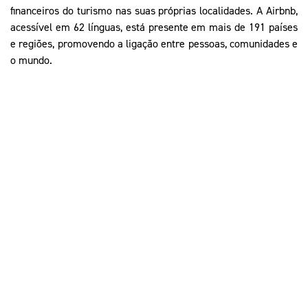
Mais Desporto
Marketing
financeiros do turismo nas suas próprias localidades. A Airbnb,
Educação Olímpi
Arquivo Histórico
Equipa Portugal
acessível em 62 línguas, está presente em mais de 191 países
Media
Educação Olímpica
e regiões, promovendo a ligação entre pessoas, comunidades e
Eq
Documentos
o mundo
.
Equipa Portugal
Contactos
Mais Desporto
Arquivo Histórico
Educação Olímpica
Equipa Portugal