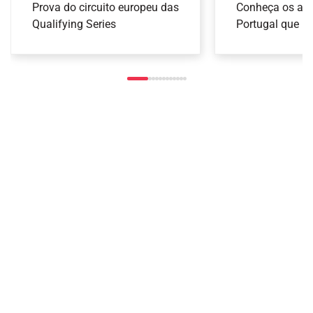
Taranto 2026
pódio do YETI Pro de
Conheça os atl
Prova do circuito europeu das
Armas de Ca
Portugal que ir
Surf
Qualifying Series
nas provas de 
Armas de Caça