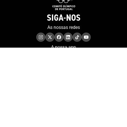
SIGA-NOS
As nossas redes
A nossa app
COMPROMISSO. EXCELÊNCIA.
Conheça as iniciativas e
os momentos que
refletem o papel de
Portugal no contexto
olímpico internacional.