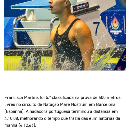
Mais Desporto
Marketing
Educação Olímpi
Arquivo Histórico
Equipa Portugal
Media
Educação Olímpica
Eq
Documentos
Equipa Portugal
Contactos
Mais Desporto
Arquivo Histórico
Educação Olímpica
Equipa Portugal
Francisca Martins foi 5.ª classificada na prova de 400 metros
livres no circuito de Natação Mare Nostrum em Barcelona
(Espanha). A nadadora portuguesa terminou a distância em
4.10,08, melhorando o tempo que trazia das eliminatórias da
manhã (4.12,66).