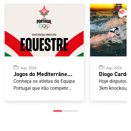
7 Ago 2026
7 Ago 2026
Diogo Cardo
Jogos do Mediterrâneo
Europeu de 
Taranto 2026: Equestre
Hoje disputou-s
Conheça os atletas da Equipa
Abertas para
3km knockout s
Portugal que irão competir
nas provas de Equestre
portugueses