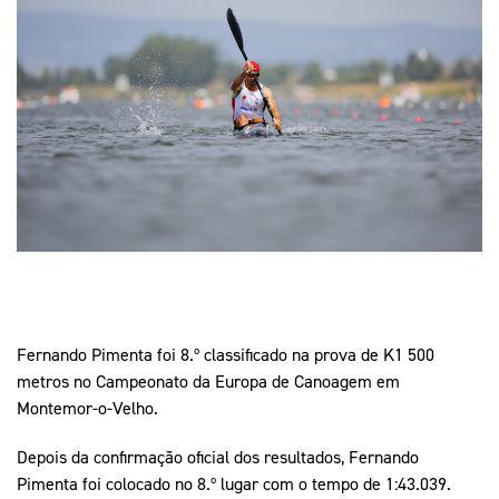
Mais Desporto
Marketing
Educação Olímpi
Arquivo Histórico
Equipa Portugal
Media
Educação Olímpica
Eq
Documentos
Equipa Portugal
Contactos
Mais Desporto
Arquivo Histórico
Educação Olímpica
Equipa Portugal
Fernando Pimenta foi 8.º classificado na prova de K1 500
metros no Campeonato da Europa de Canoagem em
Montemor-o-Velho.
Depois da confirmação oficial dos resultados, Fernando
Pimenta foi colocado no 8.º lugar com o tempo de 1:43.039.