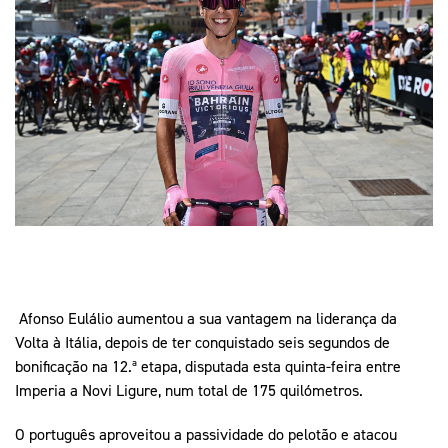
Mais Desporto
Marketing
Educação Olímpi
Arquivo Histórico
Equipa Portugal
Media
Educação Olímpica
Eq
Documentos
Equipa Portugal
Contactos
Mais Desporto
Arquivo Histórico
Educação Olímpica
Equipa Portugal
Afonso Eulálio aumentou a sua vantagem na liderança da
Volta à Itália, depois de ter conquistado seis segundos de
bonificação na 12.ª etapa, disputada esta quinta-feira entre
Imperia a Novi Ligure, num total de 175 quilómetros.
O português aproveitou a passividade do pelotão e atacou