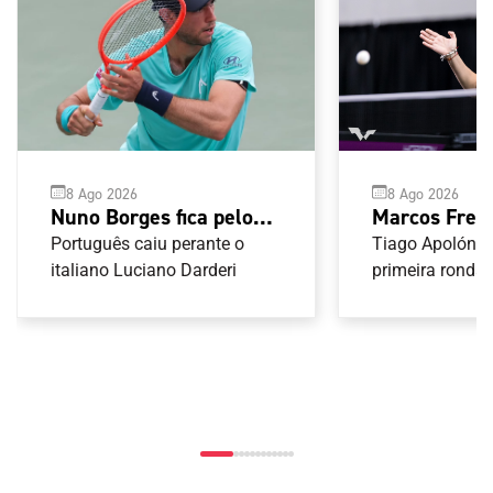
8 Ago 2026
8 Ago 2026
Nuno Borges fica pelos
Marcos Freit
oitavos-de-final no
Shao avança
Português caiu perante o
Tiago Apolónia
Masters 1000 de
italiano Luciano Darderi
qualificação
primeira ronda
Montreal
Smash