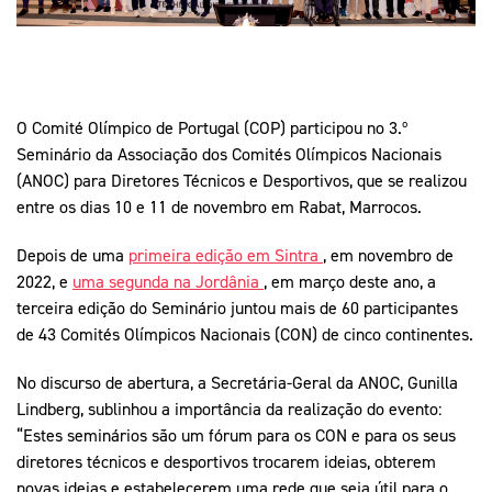
Mais Desporto
Marketing
Educação Olímpi
Arquivo Histórico
Equipa Portugal
Media
Educação Olímpica
Eq
Documentos
Equipa Portugal
Contactos
O Comité Olímpico de Portugal (COP) participou no 3.º
Seminário da Associação dos Comités Olímpicos Nacionais
(ANOC) para Diretores Técnicos e Desportivos, que se realizou
entre os dias 10 e 11 de novembro em Rabat, Marrocos.
Mais Desporto
Arquivo Histórico
Depois de uma
primeira edição em Sintra
, em novembro de
Educação Olímpica
2022, e
uma segunda na Jordânia
, em março deste ano, a
terceira edição do Seminário juntou mais de 60 participantes
Equipa Portugal
de 43 Comités Olímpicos Nacionais (CON) de cinco continentes.
No discurso de abertura, a Secretária-Geral da ANOC, Gunilla
Lindberg, sublinhou a importância da realização do evento:
“Estes seminários são um fórum para os CON e para os seus
diretores técnicos e desportivos trocarem ideias, obterem
novas ideias e estabelecerem uma rede que seja útil para o