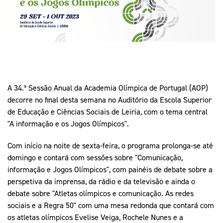
Mais Desporto
Marketing
Educação Olímpi
Arquivo Histórico
Equipa Portugal
Media
Educação Olímpica
Eq
Documentos
Equipa Portugal
Contactos
A 34.ª Sessão Anual da Academia Olímpica de Portugal (AOP)
Mais Desporto
decorre no final desta semana no Auditório da Escola Superior
de Educação e Ciências Sociais de Leiria, com o tema central
Arquivo Histórico
"A informação e os Jogos Olímpicos".
Educação Olímpica
Com início na noite de sexta-feira, o programa prolonga-se até
Equipa Portugal
domingo e contará com sessões sobre "Comunicação,
informação e Jogos Olímpicos", com painéis de debate sobre a
perspetiva da imprensa, da rádio e da televisão e ainda o
debate sobre "Atletas olímpicos e comunicação. As redes
sociais e a Regra 50" com uma mesa redonda que contará com
os atletas olímpicos Evelise Veiga, Rochele Nunes e a