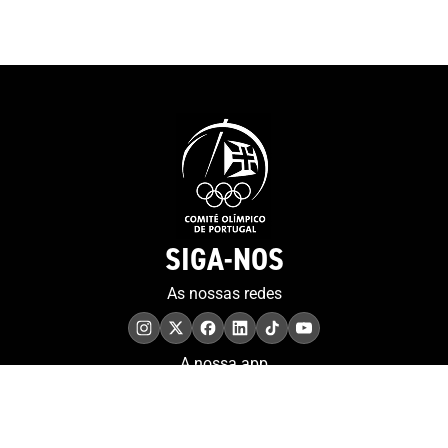
promocional po
visualizado
SIGA-NOS
As nossas redes
A nossa app