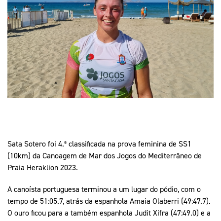
Mais Desporto
Marketing
Educação Olímpi
Arquivo Histórico
Equipa Portugal
Media
Educação Olímpica
Eq
Documentos
Equipa Portugal
Contactos
Mais Desporto
Arquivo Histórico
Educação Olímpica
Sata Sotero foi 4.ª classificada na prova feminina de SS1
Equipa Portugal
(10km) da Canoagem de Mar dos Jogos do Mediterrâneo de
Praia Heraklion 2023.
A canoísta portuguesa terminou a um lugar do pódio, com o
tempo de 51:05.7, atrás da espanhola Amaia Olaberri (49:47.7).
O ouro ficou para a também espanhola Judit Xifra (47:49.0) e a