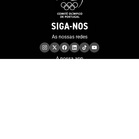
SIGA-NOS
As nossas redes
A nossa app
COMPROMISSO. EXCELÊNCIA.
Conheça as iniciativas e
os momentos que
refletem o papel de
Portugal no contexto
olímpico internacional.