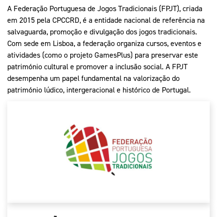
Mais Desporto
Marketing
A
Federação Portuguesa de Jogos Tradicionais (FPJT)
, criada
Educação Olímpi
Arquivo Histórico
Equipa Portugal
em 2015 pela CPCCRD, é a entidade nacional de referência na
Media
Educação Olímpica
salvaguarda, promoção e divulgação dos jogos tradicionais.
Eq
Documentos
Com sede em Lisboa, a federação organiza cursos, eventos e
Equipa Portugal
atividades (como o projeto GamesPlus) para preservar este
Contactos
património cultural e promover a inclusão social. A FPJT
desempenha um papel fundamental na valorização do
património lúdico, intergeracional e histórico de Portugal.
Mais Desporto
Arquivo Histórico
Educação Olímpica
Equipa Portugal